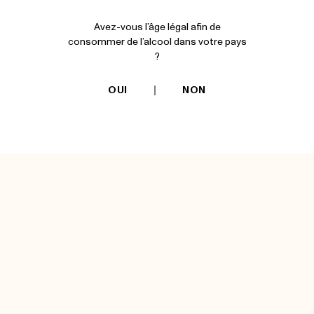
Avez-vous l’âge légal afin de
consommer de l’alcool dans votre pays
FICHE
?
TECHNIQUE
OUI
NON
QUALITÉ
ASSEMBLAGE
DÉGUSTATION
MÉDAILLE